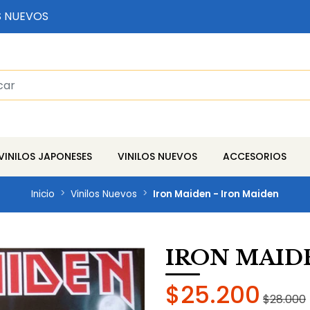
S NUEVOS
VINILOS JAPONESES
VINILOS NUEVOS
ACCESORIOS
Inicio
Vinilos Nuevos
Iron Maiden - Iron Maiden
IRON MAID
$25.200
$28.000