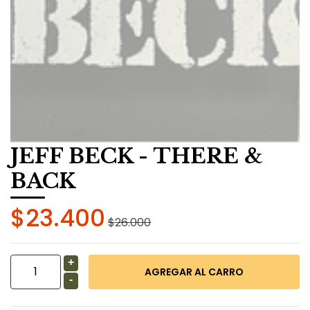
JEFF BECK - THERE &
BACK
$23.400
$26.000
+
-