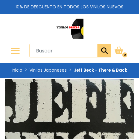
10% DE DESCUENTO EN TODOS LOS VINILOS NUEVOS
0
Inicio
Vinilos Japoneses
Jeff Beck - There & Back