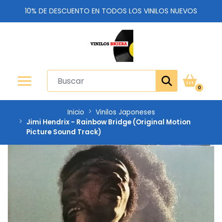
10% DE DESCUENTO EN TODOS LOS VINILOS NUEVOS
0
Inicio
Vinilos Japoneses
Jimi Hendrix - Rainbow Bridge (Original Motion
Picture Sound Track)