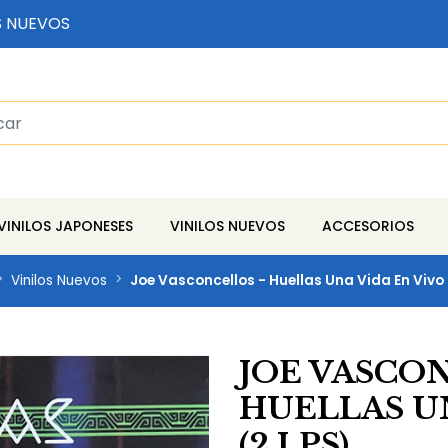
S NUEVOS
VINILOS JAPONESES
VINILOS NUEVOS
ACCESORIOS
Vinilos Nuevos
Joe Vasconcellos - Huellas Una Vida En Vivo 
JOE VASCON
HUELLAS U
(2 LPS)