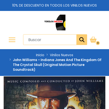
10% DE DESCUENTO EN TODOS LOS VINILOS NUEVOS
0
Inicio
Vinilos Nuevos
John Williams - Indiana Jones And The Kingdom Of
The Crystal Skull (Original Motion Picture
Soundtrack)