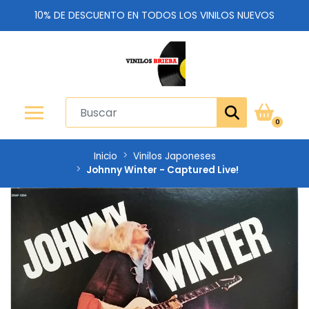
10% DE DESCUENTO EN TODOS LOS VINILOS NUEVOS
0
Inicio
Vinilos Japoneses
Johnny Winter - Captured Live!