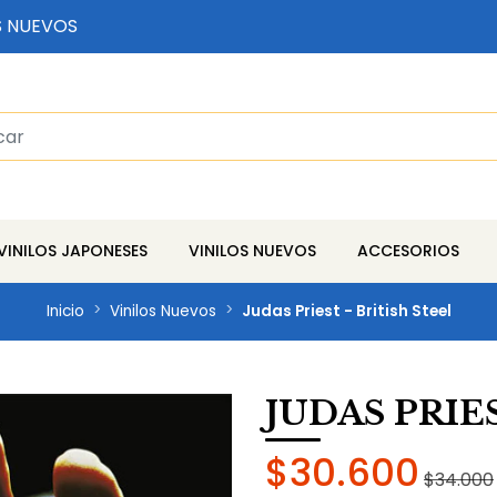
S NUEVOS
VINILOS JAPONESES
VINILOS NUEVOS
ACCESORIOS
Inicio
Vinilos Nuevos
Judas Priest - British Steel
JUDAS PRIE
$30.600
$34.000