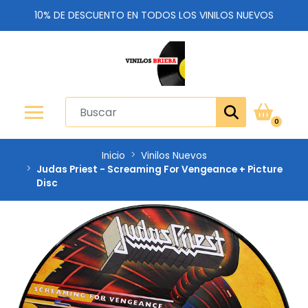
10% DE DESCUENTO EN TODOS LOS VINILOS NUEVOS
0
Inicio
Vinilos Nuevos
Judas Priest - Screaming For Vengeance + Picture
Disc