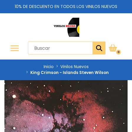
10% DE DESCUENTO EN TODOS LOS VINILOS NUEVOS
0
Inicio
Vinilos Nuevos
King Crimson - Islands Steven Wilson