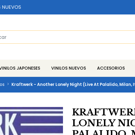
S NUEVOS
VINILOS JAPONESES
VINILOS NUEVOS
ACCESORIOS
vos
Kraftwerk - Another Lonely Night (Live At Palalido, Milan, 
KRAFTWERK
LONELY NIG
PALALIDO, 