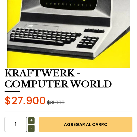
KRAFTWERK -
COMPUTER WORLD
$27.900
$31.000
+
-