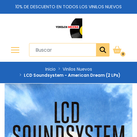
10% DE DESCUENTO EN TODOS LOS VINILOS NUEVOS
0
Inicio
Vinilos Nuevos
LCD Soundsystem - American Dream (2 LPs)