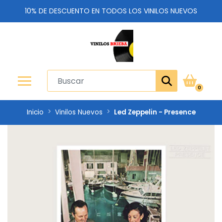
10% DE DESCUENTO EN TODOS LOS VINILOS NUEVOS
0
Inicio
Vinilos Nuevos
Led Zeppelin - Presence