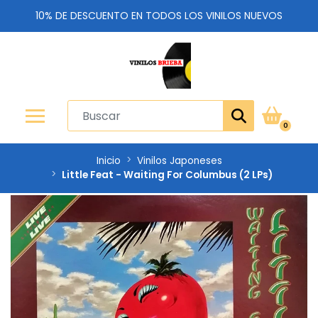
10% DE DESCUENTO EN TODOS LOS VINILOS NUEVOS
0
Inicio
Vinilos Japoneses
Little Feat - Waiting For Columbus (2 LPs)