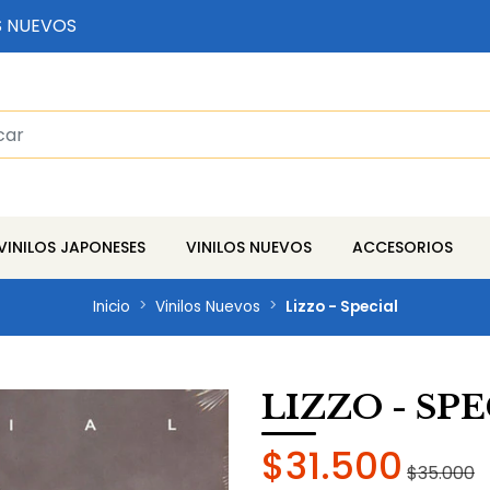
S NUEVOS
VINILOS JAPONESES
VINILOS NUEVOS
ACCESORIOS
Inicio
Vinilos Nuevos
Lizzo - Special
LIZZO - SP
$31.500
$35.000