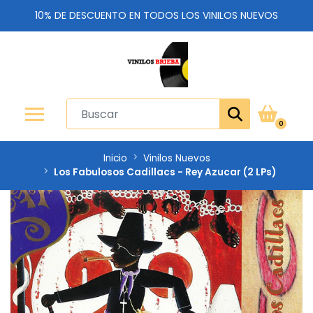
10% DE DESCUENTO EN TODOS LOS VINILOS NUEVOS
0
Inicio
Vinilos Nuevos
Los Fabulosos Cadillacs - Rey Azucar (2 LPs)