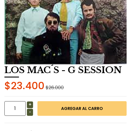
LOS MAC´S - G SESSION
$23.400
$26.000
+
-