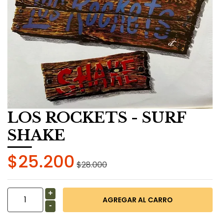
LOS ROCKETS - SURF
SHAKE
$25.200
$28.000
+
-