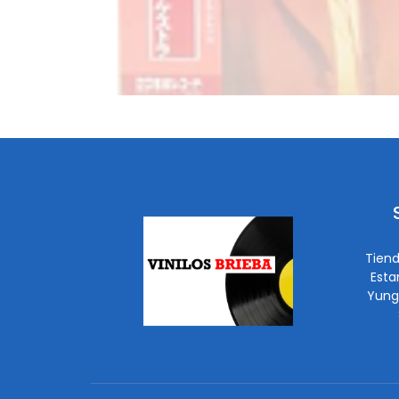
Tiend
Esta
Yung