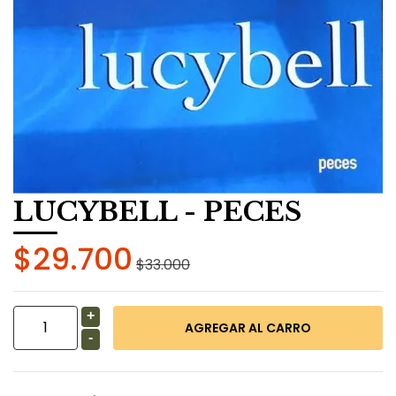
LUCYBELL - PECES
$29.700
$33.000
+
-