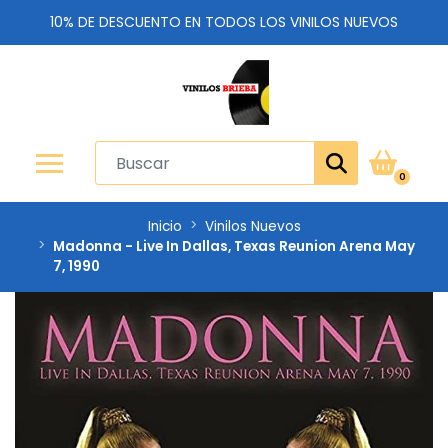
10% DE DESCUENTO EN TODOS LOS VINILOS NUEVOS
0
Inicio
Vinilos Nuevos
Madonna - Live In Dallas, Texas Reunion Arena May
7, 1990