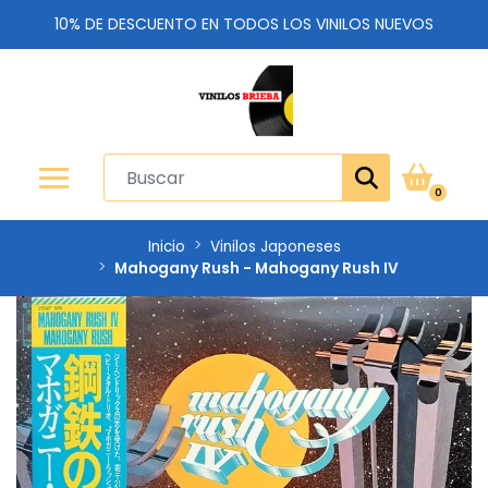
10% DE DESCUENTO EN TODOS LOS VINILOS NUEVOS
0
Inicio
Vinilos Japoneses
Mahogany Rush - Mahogany Rush IV