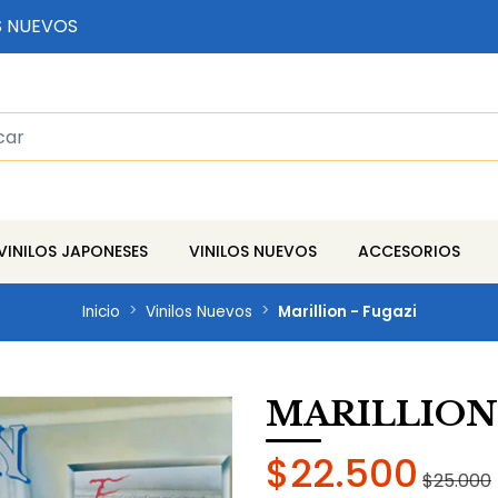
S NUEVOS
VINILOS JAPONESES
VINILOS NUEVOS
ACCESORIOS
Inicio
Vinilos Nuevos
Marillion - Fugazi
MARILLION 
$22.500
$25.000