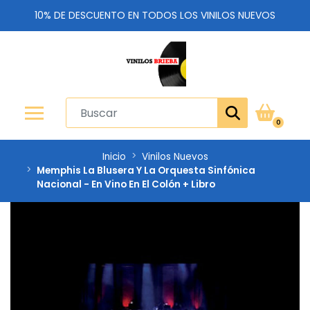
10% DE DESCUENTO EN TODOS LOS VINILOS NUEVOS
0
Inicio
Vinilos Nuevos
Memphis La Blusera Y La Orquesta Sinfónica
Nacional - En Vino En El Colón + Libro