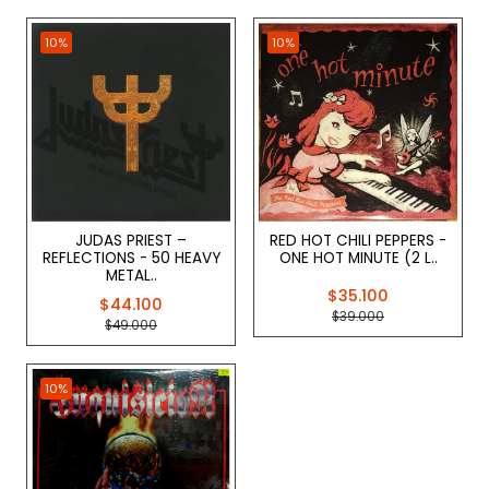
10%
10%
JUDAS PRIEST –
RED HOT CHILI PEPPERS -
REFLECTIONS - 50 HEAVY
ONE HOT MINUTE (2 L..
METAL..
$35.100
$44.100
$39.000
$49.000
10%