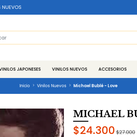
S NUEVOS
VINILOS JAPONESES
VINILOS NUEVOS
ACCESORIOS
Inicio
Vinilos Nuevos
Michael Bublé - Love
MICHAEL B
$24.300
$27.000