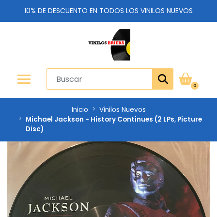
10% DE DESCUENTO EN TODOS LOS VINILOS NUEVOS
0
Inicio
Vinilos Nuevos
Michael Jackson - History Continues (2 LPs, Picture
Disc)