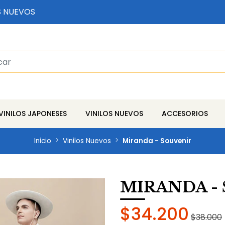
S NUEVOS
VINILOS JAPONESES
VINILOS NUEVOS
ACCESORIOS
Inicio
Vinilos Nuevos
Miranda - Souvenir
MIRANDA -
$34.200
$38.000