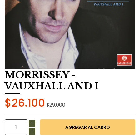
MORRISSEY -
VAUXHALL AND I
$26.100
$29.000
+
-