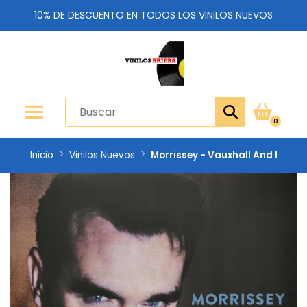
10% DE DESCUENTO EN TODOS LOS VINILOS NUEVOS
0
Inicio
Vinilos Nuevos
Morrissey - Vauxhall And I