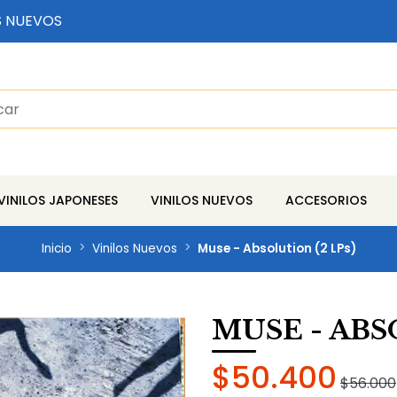
S NUEVOS
VINILOS JAPONESES
VINILOS NUEVOS
ACCESORIOS
Inicio
Vinilos Nuevos
Muse - Absolution (2 LPs)
MUSE - ABS
$50.400
$56.000