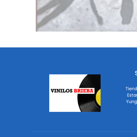
Tiend
Esta
Yung