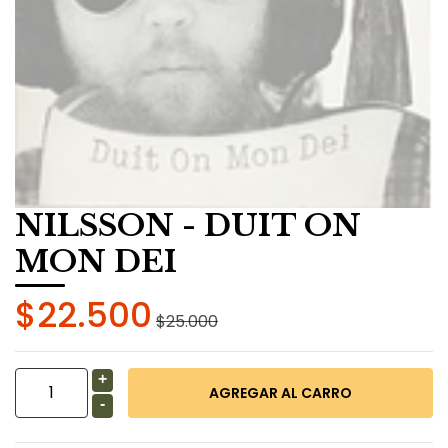
NILSSON - DUIT ON
MON DEI
$22.500
$25.000
+
-