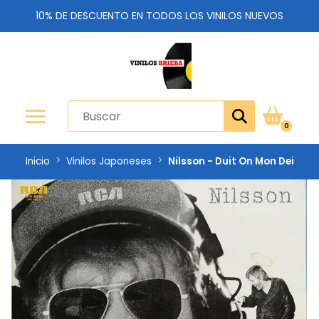
10% DE DESCUENTO EN TODOS LOS VINILOS NUEVOS
0
Inicio
Vinilos Japoneses
Nilsson - Duit On Mon Dei