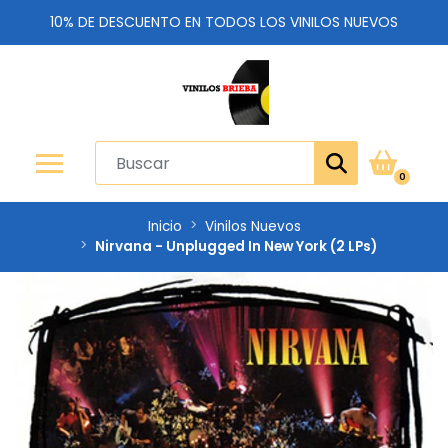
10% DE DESCUENTO EN TODOS LOS VINILOS NUEVOS
0
Inicio
Vinilos Nuevos
Nirvana - Unplugged In New York (2 LPs)