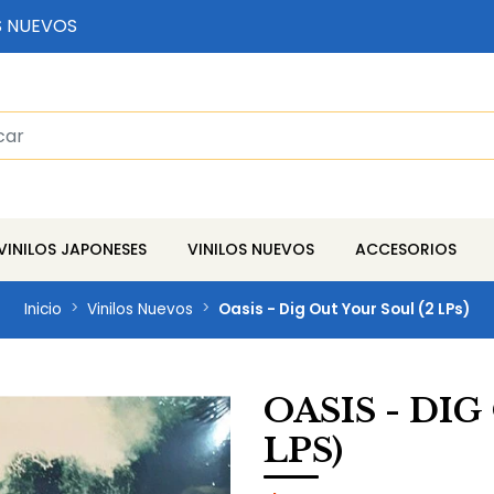
S NUEVOS
VINILOS JAPONESES
VINILOS NUEVOS
ACCESORIOS
Inicio
Vinilos Nuevos
Oasis - Dig Out Your Soul (2 LPs)
OASIS - DI
LPS)