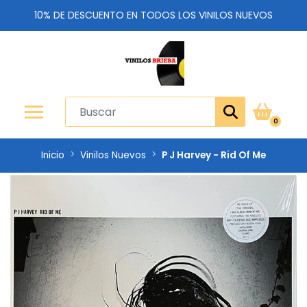
10% DE DESCUENTO EN TODOS LOS VINILOS NUEVOS
0
Inicio
Vinilos Nuevos
P J Harvey - Rid Of Me