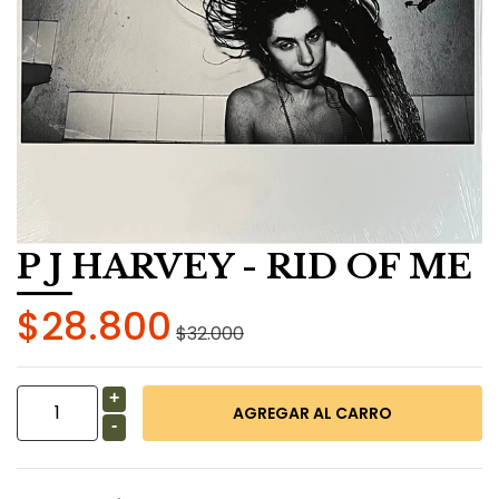
P J HARVEY - RID OF ME
$28.800
$32.000
+
-