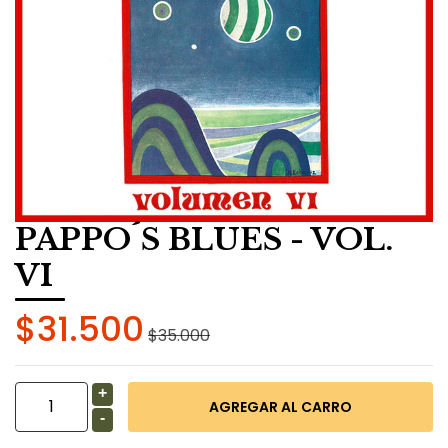
PAPPO´S BLUES - VOL.
VI
$31.500
$35.000
+
-