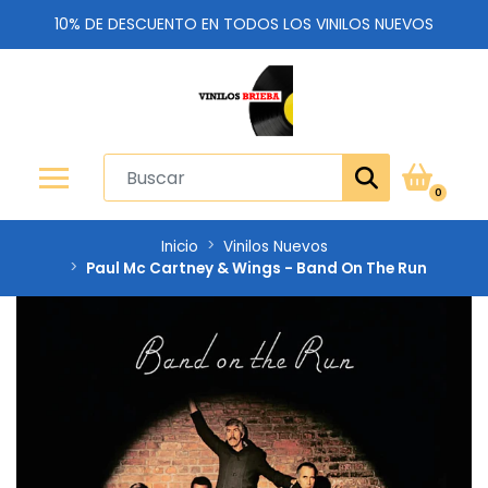
10% DE DESCUENTO EN TODOS LOS VINILOS NUEVOS
0
Inicio
Vinilos Nuevos
Paul Mc Cartney & Wings - Band On The Run