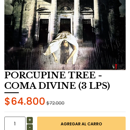
PORCUPINE TREE -
COMA DIVINE (3 LPS)
$64.800
$72.000
+
-