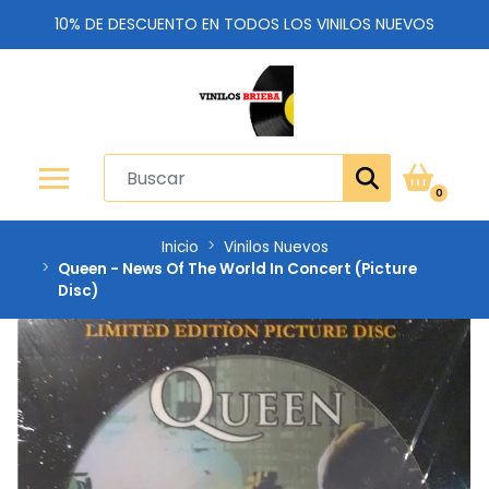
10% DE DESCUENTO EN TODOS LOS VINILOS NUEVOS
0
Inicio
Vinilos Nuevos
Queen - News Of The World In Concert (Picture
Disc)