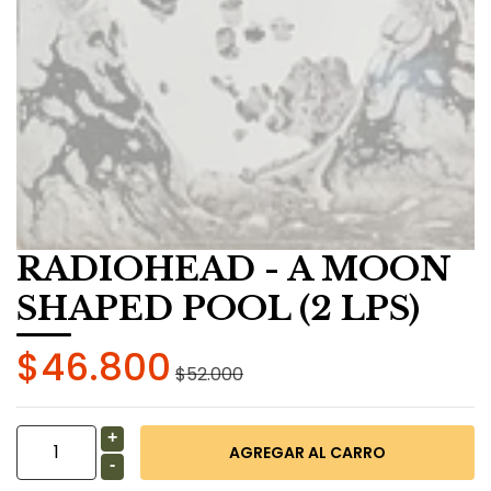
RADIOHEAD - A MOON
SHAPED POOL (2 LPS)
$46.800
$52.000
+
-