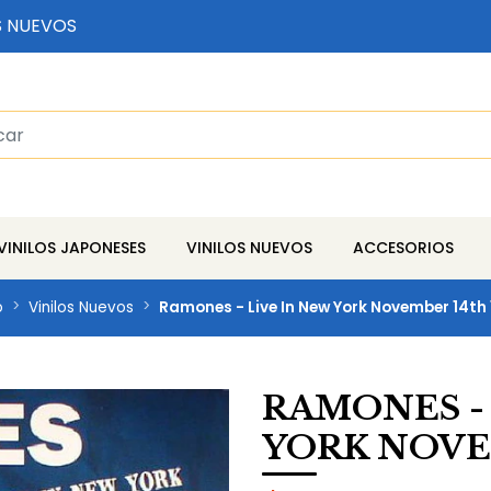
S NUEVOS
VINILOS JAPONESES
VINILOS NUEVOS
ACCESORIOS
o
Vinilos Nuevos
Ramones - Live In New York November 14th
RAMONES -
YORK NOVEM