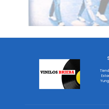
Tiend
Esta
Yung