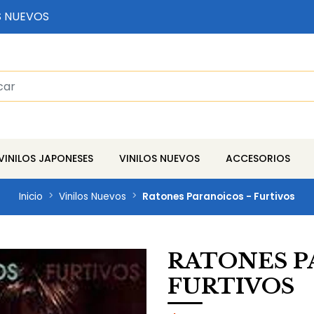
S NUEVOS
VINILOS JAPONESES
VINILOS NUEVOS
ACCESORIOS
Inicio
Vinilos Nuevos
Ratones Paranoicos - Furtivos
RATONES P
FURTIVOS