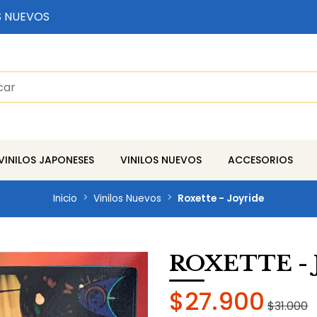
S NUEVOS
VINILOS JAPONESES
VINILOS NUEVOS
ACCESORIOS
Inicio
Vinilos Nuevos
Roxette - Joyride
ROXETTE - 
$27.900
$31.000