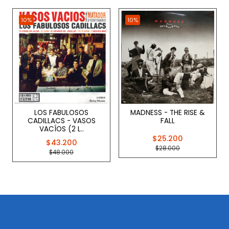
10%
10%
LOS FABULOSOS
MADNESS - THE RISE &
CADILLACS - VASOS
FALL
VACÍOS (2 L..
$25.200
$43.200
$28.000
$48.000