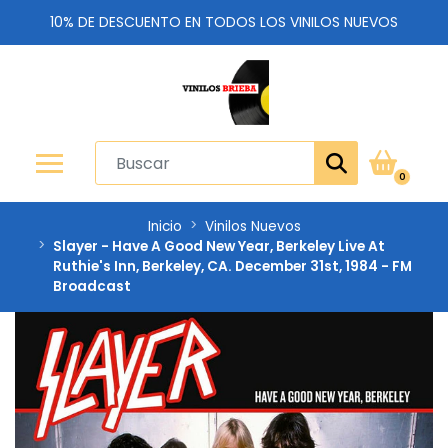
10% DE DESCUENTO EN TODOS LOS VINILOS NUEVOS
0
Inicio
Vinilos Nuevos
Slayer - Have A Good New Year, Berkeley Live At
Ruthie's Inn, Berkeley, CA. December 31st, 1984 - FM
Broadcast