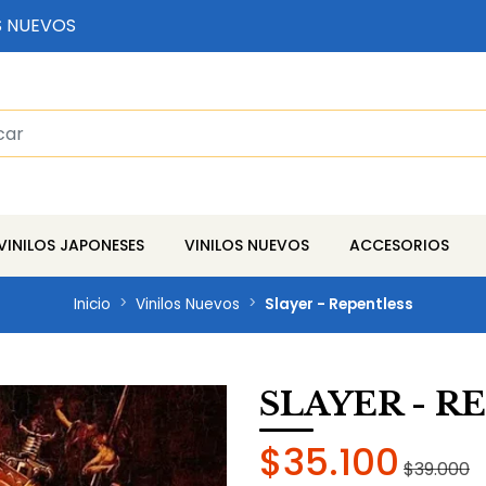
S NUEVOS
VINILOS JAPONESES
VINILOS NUEVOS
ACCESORIOS
Inicio
Vinilos Nuevos
Slayer - Repentless
SLAYER - R
$35.100
$39.000