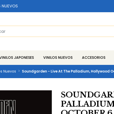
S NUEVOS
VINILOS JAPONESES
VINILOS NUEVOS
ACCESORIOS
los Nuevos
Soundgarden - Live At The Palladium, Hollywood Oc
SOUNDGARD
PALLADIU
OCTOBER 6, 