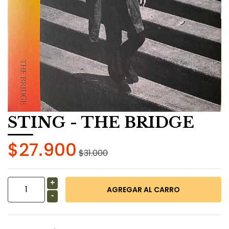
STING - THE BRIDGE
$27.900
$31.000
+
-