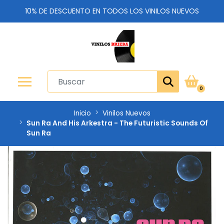
10% DE DESCUENTO EN TODOS LOS VINILOS NUEVOS
0
Inicio
Vinilos Nuevos
Sun Ra And His Arkestra - The Futuristic Sounds Of
Sun Ra