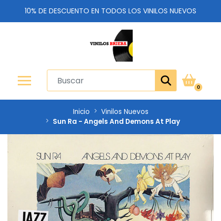
10% DE DESCUENTO EN TODOS LOS VINILOS NUEVOS
0
Inicio
Vinilos Nuevos
Sun Ra - Angels And Demons At Play