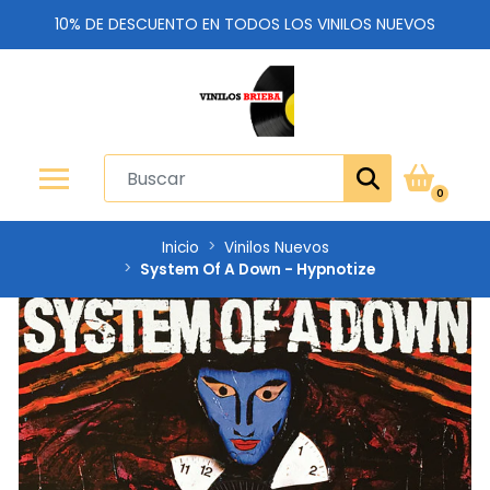
10% DE DESCUENTO EN TODOS LOS VINILOS NUEVOS
0
Inicio
Vinilos Nuevos
System Of A Down - Hypnotize